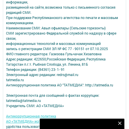
информации,
размещенной на сайте, возможна только с письменного согласия
редакций СМИ.
При поддержке Республиканского агентства по печати и массовым
коммуникациям.
Наименование СМИ: Авыл офыклары (Сельские горизонты)
СМИ зарегистрировано Федеральной службой по надзору в сфере
связи,
информационных технологий и массовых коммуникаций
запись о регистрации СМИ ЭЛ № ФС 77 - 90151 от 07.10.2025
ФИО главного редактора: Газизова Гульчачак Хизаповна
Адрес редакции: 422650,Российская Федерация, Республика
Татарстан п.г.т. Рыбная Слобода, ул. Ленина, 81Б
Телефон редакции: (84361) 23- 1- 91
Электронный адрес редакции: redrs@mail.ru
tatmedia.ru
Антикоррупционная политика АО "ТАТМЕДИА": http://tatmedia.ru
Электронная почта для сообщений о фактах коррупции:
tatmedia@tatmedia.ru
Учредитель СМИ: АО «ТАТМЕДИА»
Антикоррупционная политика
АО «ТАТМЕДИА» использует «cookie»
для персонализации сервисов и
Подпишитесь на наш телеграм канал
удобства пользователей сайтом.