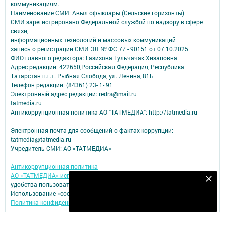
коммуникациям.
Наименование СМИ: Авыл офыклары (Сельские горизонты)
СМИ зарегистрировано Федеральной службой по надзору в сфере
связи,
информационных технологий и массовых коммуникаций
запись о регистрации СМИ ЭЛ № ФС 77 - 90151 от 07.10.2025
ФИО главного редактора: Газизова Гульчачак Хизаповна
Адрес редакции: 422650,Российская Федерация, Республика
Татарстан п.г.т. Рыбная Слобода, ул. Ленина, 81Б
Телефон редакции: (84361) 23- 1- 91
Электронный адрес редакции: redrs@mail.ru
tatmedia.ru
Антикоррупционная политика АО "ТАТМЕДИА": http://tatmedia.ru
Электронная почта для сообщений о фактах коррупции:
tatmedia@tatmedia.ru
Учредитель СМИ: АО «ТАТМЕДИА»
Антикоррупционная политика
АО «ТАТМЕДИА» использует «cookie»
для персонализации сервисов и
Подпишитесь на наш телеграм канал
удобства пользователей сайтом.
Использование «cookie» можно отменить в настройках браузера.
Подписаться
Политика конфиденциальности