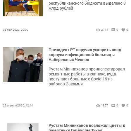
республиканского бюджета выделено 8
млрд рублей
08 мая 2020, 20:09
2714
0
0
Президент РТ поручил ускорить ввод
корпуса инфекционной больницы
Набережных Челнов
Рустам Минниханов проинспектировал
ремонтные работы в клинике, куда
поступают больные с Covid-19 из
районов Закамья.
29 апреля 2020, 12:44
1827
0
0
Рустам Минниханов возложил цветы к
памятнику Габдуллы Тукая