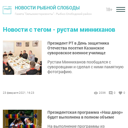
НОВОСТИ РЫБНОЙ СЛОБОДЫ
18+
Газета "Сельские горизонты" - Рыбно-Слободский район
Новости с тегом - рустам минниханов
Президент РТ в День защитника
Отечества посетил Казанское
суворовское военное училище
Рустам Минниханов пообщался с
суворовцами и сделал с ними памятную
фотографию.
23 февраля 2021, 16:23
2036
0
0
Президентская программа «Наш двор»
будет выполнена в полном объеме
На выполнение программы из