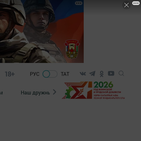
18+
РУС
ТАТ
м
Наш дружный коллектив
Документы