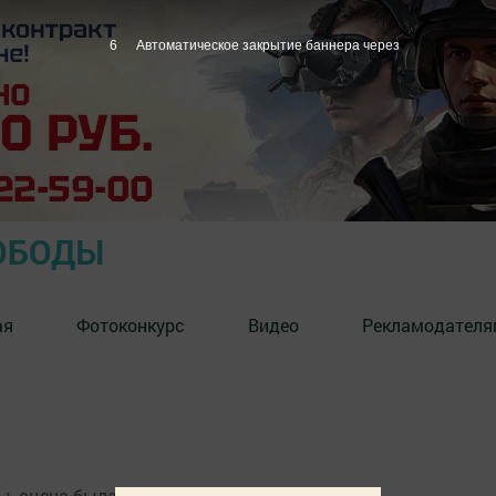
6
Автоматическое закрытие баннера через
ОБОДЫ
ая
Фотоконкурс
Видео
Рекламодателя
ы, сцена была организована в двух местах.