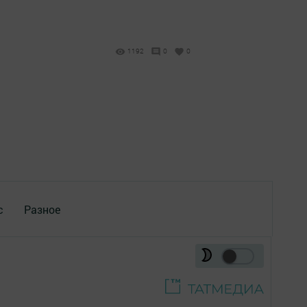
1192
0
0
с
Разное