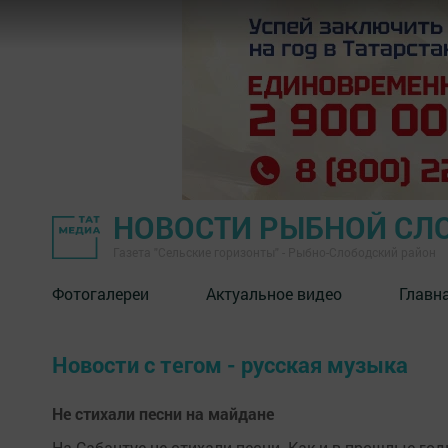
НОВОСТИ РЫБНОЙ СЛ
Газета "Сельские горизонты" - Рыбно-Слободский район
Фотогалереи
Актуальное видео
Главн
Новости с тегом - русская музыка
Не стихали песни на майдане
На Сабантуе не стихали песни. Как и в прошлые год