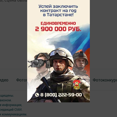
идео
Фотогалереи
Актуальное видео
Фотоконкур
защищены.
аконом.
ме информации,
 редакций СМИ.
ым коммуникациям.