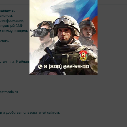
защищены.
аконом.
ме информации,
 редакций СМИ.
ым коммуникациям.
связи,
ан п.г.т. Рыбная Слобода, ул. Ленина, 81Б
tatmedia.ru
в и удобства пользователей сайтом.