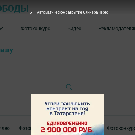
ОБОДЫ
6
Автоматическое закрытие баннера через
ая
Фотоконкурс
Видео
Рекламодателя
нашу
идео
Фотогалереи
Актуальное видео
Фотоконкур