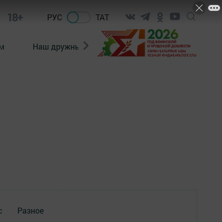
18+
РУС
ТАТ
м
Наш дружный коллектив
Документы
с
Разное