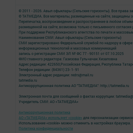
© 2011 - 2026. Авыл офыклары (Сельские горизонты). Все права 
© ТАТМЕДИА. Все материалы, размещенные на сайте, защищены з
Перепечатка, воспроизведение и распространение в любом объе
размещенной на сайте, возможна только с письменного согласия
При поддержке Республиканского агентства по печати и массов
Наименование СМИ: Авыл офыклары (Сельские горизонты)
СМИ зарегистрировано Федеральной службой по надзору в сфере 
информационных технологий и массовых коммуникаций
запись о регистрации СМИ ЭЛ № ФС 77 - 90151 от 07.10.2025
ФИО главного редактора: Газизова Гульчачак Хизаповна
Адрес редакции: 422650,Российская Федерация, Республика Татарст
Телефон редакции: (84361) 23- 1- 91
Электронный адрес редакции: redrs@mail.ru
tatmedia.ru
Антикоррупционная политика АО "ТАТМЕДИА": http://tatmedia.ru
Электронная почта для сообщений о фактах коррупции: tatmedia@
Учредитель СМИ: АО «ТАТМЕДИА»
Антикоррупционная политика
АО «ТАТМЕДИА» использует «cookie»
для персонализации сервисо
Использование «cookie» можно отменить в настройках браузера.
Политика конфиденциальности