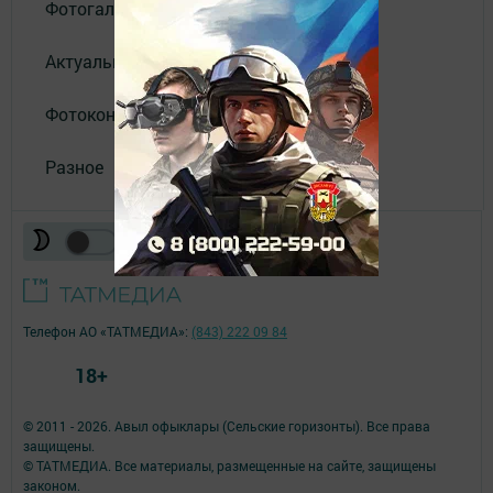
Фотогалереи
Актуальное видео
Фотоконкурс
Разное
Телефон АО «ТАТМЕДИА»:
(843) 222 09 84
18+
© 2011 - 2026. Авыл офыклары (Сельские горизонты). Все права
защищены.
© ТАТМЕДИА. Все материалы, размещенные на сайте, защищены
законом.