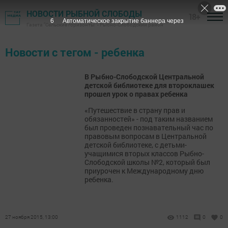
НОВОСТИ РЫБНОЙ СЛОБОДЫ
18+
6
Автоматическое закрытие баннера через
Газета "Сельские горизонты" - Рыбно-Слободский район
Новости с тегом - ребенка
В Рыбно-Слободской Центральной
детской библиотеке для второклашек
прошел урок о правах ребенка
«Путешествие в страну прав и
обязанностей» - под таким названием
был проведен познавательный час по
правовым вопросам в Центральной
детской библиотеке, с детьми-
учащимися вторых классов Рыбно-
Слободской школы №2, который был
приурочен к Международному дню
ребенка.
27 ноября 2015, 13:00
1112
0
0