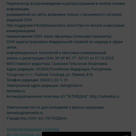
Перепечатка, воспроизведение и распространение в любом объеме
информации,
размещенной на сайте, возможна только с письменного согласия
редакций СМИ.
При поддержке Республиканского агентства по печати и массовым
коммуникациям.
Наименование СМИ: Авыл офыклары (Сельские горизонты)
СМИ зарегистрировано Федеральной службой по надзору в сфере
связи,
информационных технологий и массовых коммуникаций
запись о регистрации СМИ ЭЛ № ФС 77 - 90151 от 07.10.2025
ФИО главного редактора: Газизова Гульчачак Хизаповна
Адрес редакции: 422650,Российская Федерация, Республика
Татарстан п.г.т. Рыбная Слобода, ул. Ленина, 81Б
Телефон редакции: (84361) 23- 1- 91
Электронный адрес редакции: redrs@mail.ru
tatmedia.ru
Антикоррупционная политика АО "ТАТМЕДИА": http://tatmedia.ru
Электронная почта для сообщений о фактах коррупции:
tatmedia@tatmedia.ru
Учредитель СМИ: АО «ТАТМЕДИА»
Антикоррупционная политика
АО «ТАТМЕДИА» использует «cookie»
для персонализации сервисов и