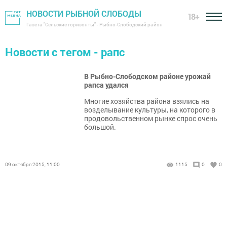
НОВОСТИ РЫБНОЙ СЛОБОДЫ
18+
Газета "Сельские горизонты" - Рыбно-Слободский район
Новости с тегом - рапс
В Рыбно-Слободском районе урожай
рапса удался
Многие хозяйства района взялись на
возделывание культуры, на которого в
продовольственном рынке спрос очень
большой.
09 октября 2015, 11:00
1115
0
0