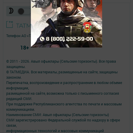
Телефон АО «ТАТМЕДИА»:
(843) 222 09 84
18+
© 2011 - 2026. Авыл офыклары (Сельские горизонты). Все права
защищены.
© ТАТМЕДИА. Все материалы, размещенные на сайте, защищены
законом.
Перепечатка, воспроизведение и распространение в любом объеме
информации,
размещенной на сайте, возможна только с письменного согласия
редакций СМИ.
При поддержке Республиканского агентства по печати и массовым
коммуникациям.
Наименование СМИ: Авыл офыклары (Сельские горизонты)
СМИ зарегистрировано Федеральной службой по надзору в сфере
связи,
информационных технологий и массовых коммуникаций