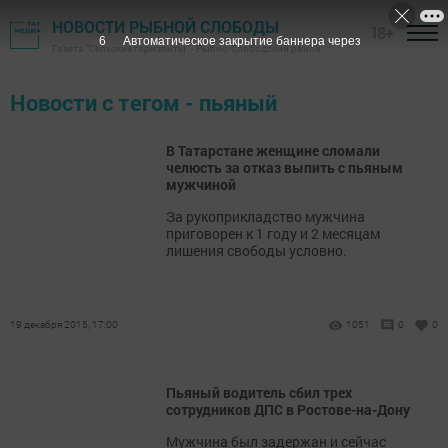
НОВОСТИ РЫБНОЙ СЛОБОДЫ
18+
6
Автоматическое закрытие баннера через
Газета "Сельские горизонты" - Рыбно-Слободский район
Новости с тегом - пьяный
В Татарстане женщине сломали
челюсть за отказ выпить с пьяным
мужчиной
За рукоприкладство мужчина
приговорен к 1 году и 2 месяцам
лишения свободы условно.
19 декабря 2015, 17:00
1051
0
0
Пьяный водитель сбил трех
сотрудников ДПС в Ростове-на-Дону
Мужчина был задержан и сейчас