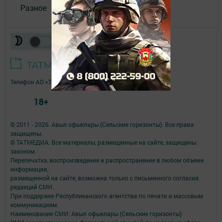
Разное
Телефон АО «ТАТМЕДИА»:
(843) 222 09 84
18+
© 2011 - 2026. Авыл офыклары (Сельские горизонты). Все права
защищены.
© ТАТМЕДИА. Все материалы, размещенные на сайте, защищены
законом.
Перепечатка, воспроизведение и распространение в любом объеме
информации,
размещенной на сайте, возможна только с письменного согласия
редакций СМИ.
При поддержке Республиканского агентства по печати и массовым
коммуникациям.
Наименование СМИ: Авыл офыклары (Сельские горизонты)