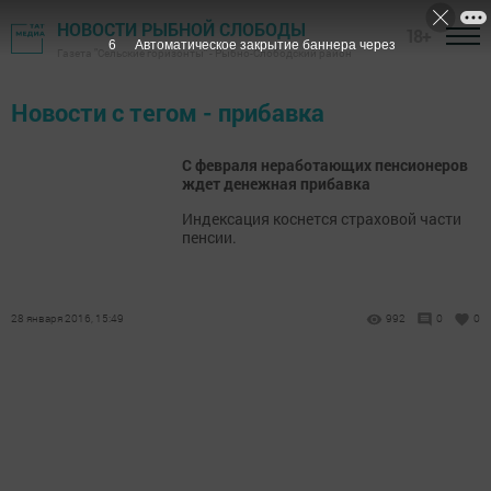
НОВОСТИ РЫБНОЙ СЛОБОДЫ
18+
6
Автоматическое закрытие баннера через
Газета "Сельские горизонты" - Рыбно-Слободский район
Новости с тегом - прибавка
С февраля неработающих пенсионеров
ждет денежная прибавка
Индексация коснется страховой части
пенсии.
28 января 2016, 15:49
992
0
0