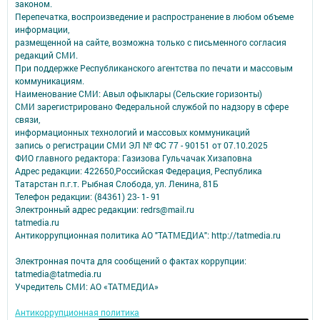
законом.
Перепечатка, воспроизведение и распространение в любом объеме
информации,
размещенной на сайте, возможна только с письменного согласия
редакций СМИ.
При поддержке Республиканского агентства по печати и массовым
коммуникациям.
Наименование СМИ: Авыл офыклары (Сельские горизонты)
СМИ зарегистрировано Федеральной службой по надзору в сфере
связи,
информационных технологий и массовых коммуникаций
запись о регистрации СМИ ЭЛ № ФС 77 - 90151 от 07.10.2025
ФИО главного редактора: Газизова Гульчачак Хизаповна
Адрес редакции: 422650,Российская Федерация, Республика
Татарстан п.г.т. Рыбная Слобода, ул. Ленина, 81Б
Телефон редакции: (84361) 23- 1- 91
Электронный адрес редакции: redrs@mail.ru
tatmedia.ru
Антикоррупционная политика АО "ТАТМЕДИА": http://tatmedia.ru
Электронная почта для сообщений о фактах коррупции:
tatmedia@tatmedia.ru
Учредитель СМИ: АО «ТАТМЕДИА»
Антикоррупционная политика