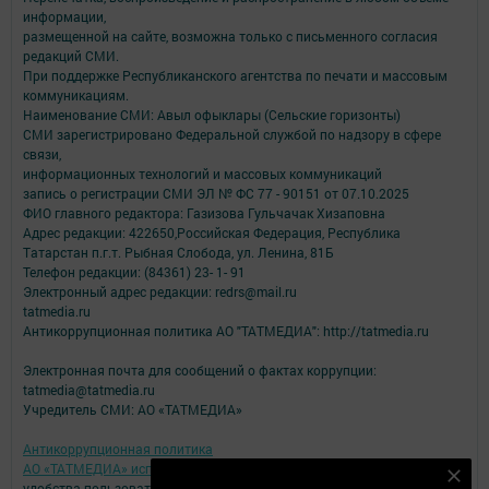
информации,
размещенной на сайте, возможна только с письменного согласия
редакций СМИ.
При поддержке Республиканского агентства по печати и массовым
коммуникациям.
Наименование СМИ: Авыл офыклары (Сельские горизонты)
СМИ зарегистрировано Федеральной службой по надзору в сфере
связи,
информационных технологий и массовых коммуникаций
запись о регистрации СМИ ЭЛ № ФС 77 - 90151 от 07.10.2025
ФИО главного редактора: Газизова Гульчачак Хизаповна
Адрес редакции: 422650,Российская Федерация, Республика
Татарстан п.г.т. Рыбная Слобода, ул. Ленина, 81Б
Телефон редакции: (84361) 23- 1- 91
Электронный адрес редакции: redrs@mail.ru
tatmedia.ru
Антикоррупционная политика АО "ТАТМЕДИА": http://tatmedia.ru
Электронная почта для сообщений о фактах коррупции:
tatmedia@tatmedia.ru
Учредитель СМИ: АО «ТАТМЕДИА»
Антикоррупционная политика
АО «ТАТМЕДИА» использует «cookie»
для персонализации сервисов и
Подпишитесь на наш телеграм канал
удобства пользователей сайтом.