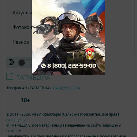
Актуальное видео
Фотоконкурс
Разное
Телефон АО «ТАТМЕДИА»:
(843) 222 09 84
18+
© 2011 - 2026. Авыл офыклары (Сельские горизонты). Все права
защищены.
© ТАТМЕДИА. Все материалы, размещенные на сайте, защищены
законом.
Перепечатка, воспроизведение и распространение в любом объеме