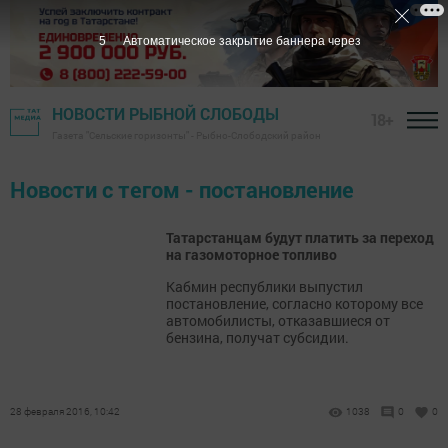
5
Автоматическое закрытие баннера через
НОВОСТИ РЫБНОЙ СЛОБОДЫ
18+
Газета "Сельские горизонты" - Рыбно-Слободский район
Новости с тегом - постановление
Татарстанцам будут платить за переход
на газомоторное топливо
Кабмин республики выпустил
постановление, согласно которому все
автомобилисты, отказавшиеся от
бензина, получат субсидии.
28 февраля 2016, 10:42
1038
0
0