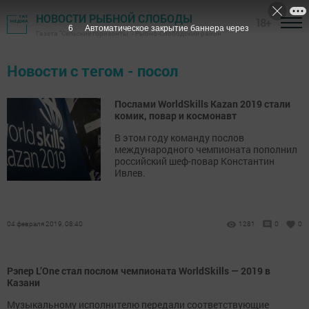
НОВОСТИ РЫБНОЙ СЛОБОДЫ
18+
6
Автоматическое закрытие баннера через
Газета "Сельские горизонты" - Рыбно-Слободский район
Новости с тегом - посол
Послами WorldSkills Kazan 2019 стали
комик, повар и космонавт
В этом году команду послов
международного чемпионата пополнил
российский шеф-повар Константин
Ивлев.
04 февраля 2019, 08:40
1281
0
0
Рэпер L’One стал послом чемпионата WorldSkills — 2019 в
Казани
Музыкальному исполнителю передали соответствующие