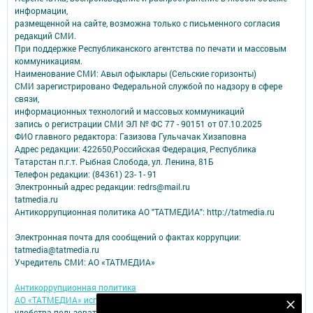
информации,
размещенной на сайте, возможна только с письменного согласия
редакций СМИ.
При поддержке Республиканского агентства по печати и массовым
коммуникациям.
Наименование СМИ: Авыл офыклары (Сельские горизонты)
СМИ зарегистрировано Федеральной службой по надзору в сфере
связи,
информационных технологий и массовых коммуникаций
запись о регистрации СМИ ЭЛ № ФС 77 - 90151 от 07.10.2025
ФИО главного редактора: Газизова Гульчачак Хизаповна
Адрес редакции: 422650,Российская Федерация, Республика
Татарстан п.г.т. Рыбная Слобода, ул. Ленина, 81Б
Телефон редакции: (84361) 23- 1- 91
Электронный адрес редакции: redrs@mail.ru
tatmedia.ru
Антикоррупционная политика АО "ТАТМЕДИА": http://tatmedia.ru
Электронная почта для сообщений о фактах коррупции:
tatmedia@tatmedia.ru
Учредитель СМИ: АО «ТАТМЕДИА»
Антикоррупционная политика
АО «ТАТМЕДИА» использует «cookie»
для персонализации сервисов и
Подпишитесь на наш телеграм канал
удобства пользователей сайтом.