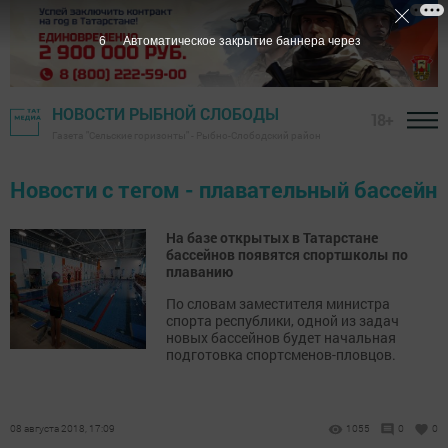
6
Автоматическое закрытие баннера через
НОВОСТИ РЫБНОЙ СЛОБОДЫ
18+
Газета "Сельские горизонты" - Рыбно-Слободский район
Новости с тегом - плавательный бассейн
На базе открытых в Татарстане
бассейнов появятся спортшколы по
плаванию
По словам заместителя министра
спорта республики, одной из задач
новых бассейнов будет начальная
подготовка спортсменов-пловцов.
08 августа 2018, 17:09
1055
0
0