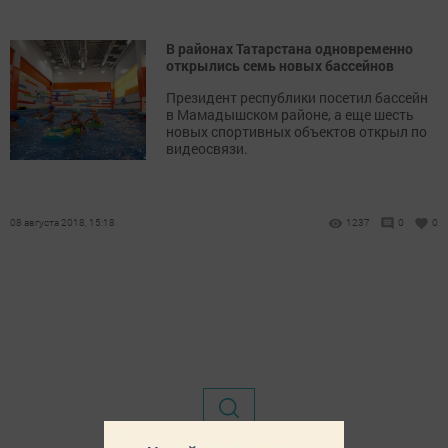
В районах Татарстана одновременно
открылись семь новых бассейнов
Президент республики посетил бассейн
в Мамадышском районе, а еще шесть
новых спортивных объектов открыл по
видеосвязи.
08 августа 2018, 15:18
1237
0
0