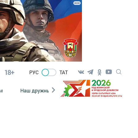
18+
РУС
ТАТ
м
Наш дружный коллектив
Документы