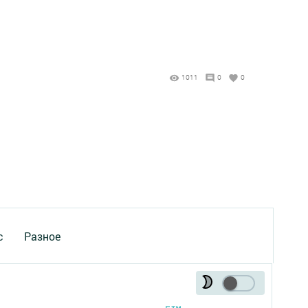
1011
0
0
с
Разное