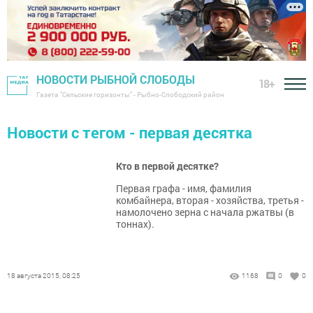
НОВОСТИ РЫБНОЙ СЛОБОДЫ
18+
Газета "Сельские горизонты" - Рыбно-Слободский район
Новости с тегом - первая десятка
Кто в первой десятке?
Первая графа - имя, фамилия
комбайнера, вторая - хозяйства, третья -
намолочено зерна с начала ржатвы (в
тоннах).
18 августа 2015, 08:25
1168
0
0