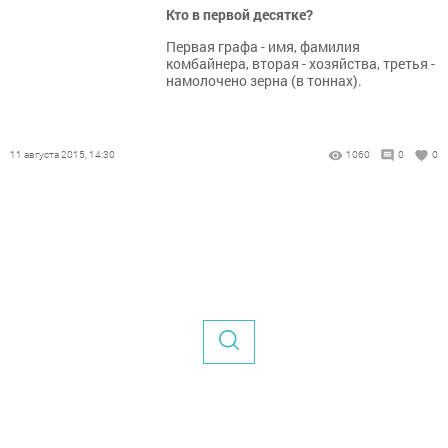
Кто в первой десятке?
Первая графа - имя, фамилия
комбайнера, вторая - хозяйства, третья -
намолочено зерна (в тоннах).
11 августа 2015, 14:30
1060
0
0