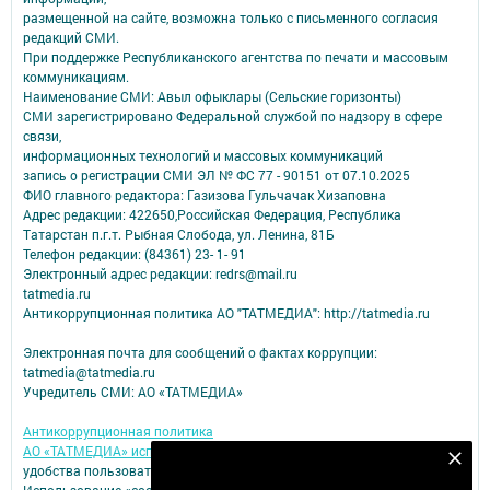
размещенной на сайте, возможна только с письменного согласия
редакций СМИ.
При поддержке Республиканского агентства по печати и массовым
коммуникациям.
Наименование СМИ: Авыл офыклары (Сельские горизонты)
СМИ зарегистрировано Федеральной службой по надзору в сфере
связи,
информационных технологий и массовых коммуникаций
запись о регистрации СМИ ЭЛ № ФС 77 - 90151 от 07.10.2025
ФИО главного редактора: Газизова Гульчачак Хизаповна
Адрес редакции: 422650,Российская Федерация, Республика
Татарстан п.г.т. Рыбная Слобода, ул. Ленина, 81Б
Телефон редакции: (84361) 23- 1- 91
Электронный адрес редакции: redrs@mail.ru
tatmedia.ru
Антикоррупционная политика АО "ТАТМЕДИА": http://tatmedia.ru
Электронная почта для сообщений о фактах коррупции:
tatmedia@tatmedia.ru
Учредитель СМИ: АО «ТАТМЕДИА»
Антикоррупционная политика
АО «ТАТМЕДИА» использует «cookie»
для персонализации сервисов и
Подпишитесь на наш телеграм канал
удобства пользователей сайтом.
Использование «cookie» можно отменить в настройках браузера.