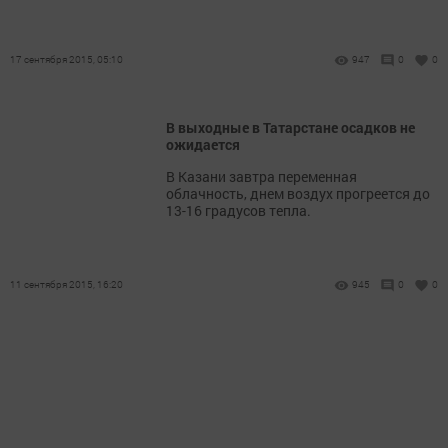
17 сентября 2015, 05:10
947
0
0
В выходные в Татарстане осадков не
ожидается
В Казани завтра переменная
облачность, днем воздух прогреется до
13-16 градусов тепла.
11 сентября 2015, 16:20
945
0
0