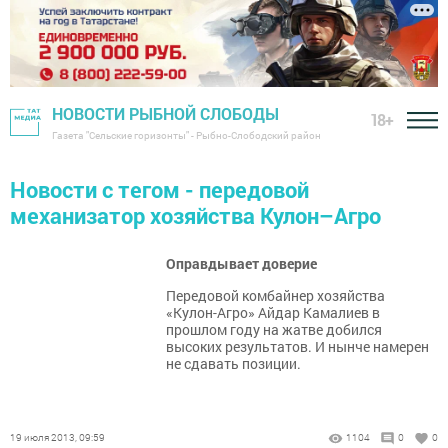
НОВОСТИ РЫБНОЙ СЛОБОДЫ
18+
Газета "Сельские горизонты" - Рыбно-Слободский район
Новости с тегом - передовой
механизатор хозяйства Кулон–Агро
Оправдывает доверие
Передовой комбайнер хозяйства
«Кулон-Агро» Айдар Камалиев в
прошлом году на жатве добился
высоких результатов. И нынче намерен
не сдавать позиции.
19 июля 2013, 09:59
1104
0
0