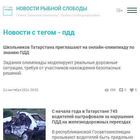
НОВОСТИ РЫБНОЙ СЛОБОДЫ
18+
Газета "Сельские горизонты" - Рыбно-Слободский район
Новости с тегом - пдд
Школьников Татарстана приглашают на онлайн-олимпиаду по
знанию ПДД
Задания олимпиады моделируют реальные дорожные
ситуации, требуя от участников нахождения безопасных
решений.
24 сентября 2024, 09:52
389
0
0
С начала года в Татарстане 745
водителей оштрафовали за нарушения
ПДД на железнодорожных переездах
В республиканской Госавтоинспекции
призывают водителей быть предельно