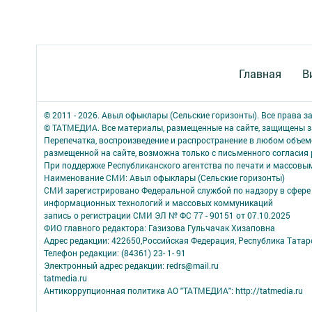
Главная
В
© 2011 - 2026. Авыл офыклары (Сельские горизонты). Все права 
© ТАТМЕДИА. Все материалы, размещенные на сайте, защищены з
Перепечатка, воспроизведение и распространение в любом объе
размещенной на сайте, возможна только с письменного согласия
При поддержке Республиканского агентства по печати и массов
Наименование СМИ: Авыл офыклары (Сельские горизонты)
СМИ зарегистрировано Федеральной службой по надзору в сфере 
информационных технологий и массовых коммуникаций
запись о регистрации СМИ ЭЛ № ФС 77 - 90151 от 07.10.2025
ФИО главного редактора: Газизова Гульчачак Хизаповна
Адрес редакции: 422650,Российская Федерация, Республика Татарст
Телефон редакции: (84361) 23- 1- 91
Электронный адрес редакции: redrs@mail.ru
tatmedia.ru
Антикоррупционная политика АО "ТАТМЕДИА": http://tatmedia.ru