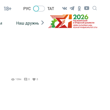
18+
РУС
ТАТ
м
Наш дружный коллектив
Документы
1094
0
0