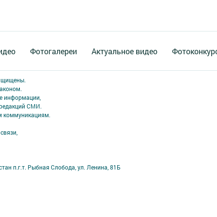
идео
Фотогалереи
Актуальное видео
Фотоконкур
защищены.
аконом.
ме информации,
 редакций СМИ.
ым коммуникациям.
связи,
ан п.г.т. Рыбная Слобода, ул. Ленина, 81Б