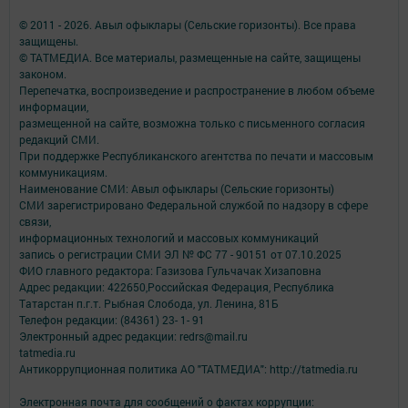
© 2011 - 2026. Авыл офыклары (Сельские горизонты). Все права
защищены.
© ТАТМЕДИА. Все материалы, размещенные на сайте, защищены
законом.
Перепечатка, воспроизведение и распространение в любом объеме
информации,
размещенной на сайте, возможна только с письменного согласия
редакций СМИ.
При поддержке Республиканского агентства по печати и массовым
коммуникациям.
Наименование СМИ: Авыл офыклары (Сельские горизонты)
СМИ зарегистрировано Федеральной службой по надзору в сфере
связи,
информационных технологий и массовых коммуникаций
запись о регистрации СМИ ЭЛ № ФС 77 - 90151 от 07.10.2025
ФИО главного редактора: Газизова Гульчачак Хизаповна
Адрес редакции: 422650,Российская Федерация, Республика
Татарстан п.г.т. Рыбная Слобода, ул. Ленина, 81Б
Телефон редакции: (84361) 23- 1- 91
Электронный адрес редакции: redrs@mail.ru
tatmedia.ru
Антикоррупционная политика АО "ТАТМЕДИА": http://tatmedia.ru
Электронная почта для сообщений о фактах коррупции: