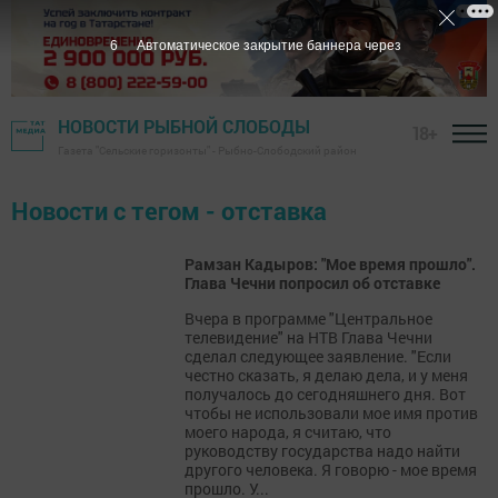
6
Автоматическое закрытие баннера через
НОВОСТИ РЫБНОЙ СЛОБОДЫ
18+
Газета "Сельские горизонты" - Рыбно-Слободский район
Новости с тегом - отставка
Рамзан Кадыров: "Мое время прошло".
Глава Чечни попросил об отставке
Вчера в программе "Центральное
телевидение" на НТВ Глава Чечни
сделал следующее заявление. "Если
честно сказать, я делаю дела, и у меня
получалось до сегодняшнего дня. Вот
чтобы не использовали мое имя против
моего народа, я считаю, что
руководству государства надо найти
другого человека. Я говорю - мое время
прошло. У...