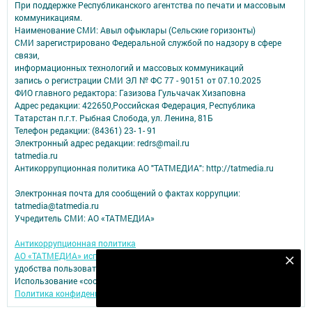
При поддержке Республиканского агентства по печати и массовым
коммуникациям.
Наименование СМИ: Авыл офыклары (Сельские горизонты)
СМИ зарегистрировано Федеральной службой по надзору в сфере
связи,
информационных технологий и массовых коммуникаций
запись о регистрации СМИ ЭЛ № ФС 77 - 90151 от 07.10.2025
ФИО главного редактора: Газизова Гульчачак Хизаповна
Адрес редакции: 422650,Российская Федерация, Республика
Татарстан п.г.т. Рыбная Слобода, ул. Ленина, 81Б
Телефон редакции: (84361) 23- 1- 91
Электронный адрес редакции: redrs@mail.ru
tatmedia.ru
Антикоррупционная политика АО "ТАТМЕДИА": http://tatmedia.ru
Электронная почта для сообщений о фактах коррупции:
tatmedia@tatmedia.ru
Учредитель СМИ: АО «ТАТМЕДИА»
Антикоррупционная политика
АО «ТАТМЕДИА» использует «cookie»
для персонализации сервисов и
Подпишитесь на наш телеграм канал
удобства пользователей сайтом.
Использование «cookie» можно отменить в настройках браузера.
Подписаться
Политика конфиденциальности