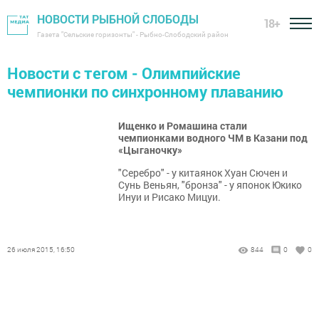
НОВОСТИ РЫБНОЙ СЛОБОДЫ
18+
Газета "Сельские горизонты" - Рыбно-Слободский район
Новости с тегом - Олимпийские
чемпионки по синхронному плаванию
Ищенко и Ромашина стали
чемпионками водного ЧМ в Казани под
«Цыганочку»
"Серебро" - у китаянок Хуан Сючен и
Сунь Веньян, "бронза" - у японок Юкико
Инуи и Рисако Мицуи.
26 июля 2015, 16:50
844
0
0