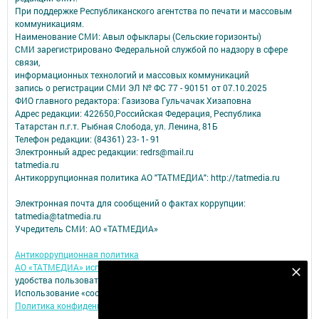
При поддержке Республиканского агентства по печати и массовым
коммуникациям.
Наименование СМИ: Авыл офыклары (Сельские горизонты)
СМИ зарегистрировано Федеральной службой по надзору в сфере
связи,
информационных технологий и массовых коммуникаций
запись о регистрации СМИ ЭЛ № ФС 77 - 90151 от 07.10.2025
ФИО главного редактора: Газизова Гульчачак Хизаповна
Адрес редакции: 422650,Российская Федерация, Республика
Татарстан п.г.т. Рыбная Слобода, ул. Ленина, 81Б
Телефон редакции: (84361) 23- 1- 91
Электронный адрес редакции: redrs@mail.ru
tatmedia.ru
Антикоррупционная политика АО "ТАТМЕДИА": http://tatmedia.ru
Электронная почта для сообщений о фактах коррупции:
tatmedia@tatmedia.ru
Учредитель СМИ: АО «ТАТМЕДИА»
Антикоррупционная политика
АО «ТАТМЕДИА» использует «cookie»
для персонализации сервисов и
Подпишитесь на наш телеграм канал
удобства пользователей сайтом.
Использование «cookie» можно отменить в настройках браузера.
Подписаться
Политика конфиденциальности