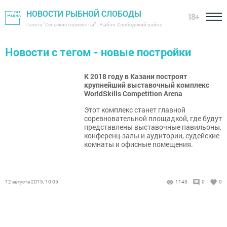
НОВОСТИ РЫБНОЙ СЛОБОДЫ
18+
Газета "Сельские горизонты" - Рыбно-Слободский район
Новости с тегом - новые постройки
К 2018 году в Казани построят
крупнейший выставочный комплекс
WorldSkills Competition Arena
Этот комплекс станет главной
соревновательной площадкой, где будут
представлены выставочные павильоны,
конференц-залы и аудитории, судейские
комнаты и офисные помещения.
12 августа 2015, 10:05
1143
0
0