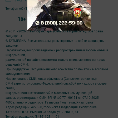
Телефон АО «ТАТМЕДИА»:
(843) 222 09 84
18+
© 2011 - 2026. Авыл офыклары (Сельские горизонты). Все права
защищены.
© ТАТМЕДИА. Все материалы, размещенные на сайте, защищены
законом.
Перепечатка, воспроизведение и распространение в любом объеме
информации,
размещенной на сайте, возможна только с письменного согласия
редакций СМИ.
При поддержке Республиканского агентства по печати и массовым
коммуникациям.
Наименование СМИ: Авыл офыклары (Сельские горизонты)
СМИ зарегистрировано Федеральной службой по надзору в сфере
связи,
информационных технологий и массовых коммуникаций
запись о регистрации СМИ ЭЛ № ФС 77 - 90151 от 07.10.2025
ФИО главного редактора: Газизова Гульчачак Хизаповна
Адрес редакции: 422650,Российская Федерация, Республика
Татарстан п.г.т. Рыбная Слобода, ул. Ленина, 81Б
Телефон редакции: (84361) 23- 1- 91