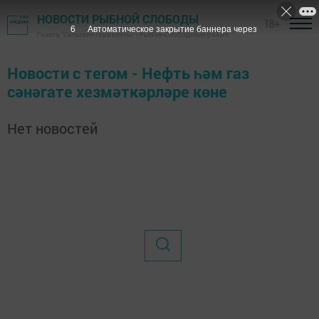
НОВОСТИ РЫБНОЙ СЛОБОДЫ
18+
6
Автоматическое закрытие баннера через
Газета "Сельские горизонты" - Рыбно-Слободский район
Новости с тегом - Нефть һәм газ
сәнәгате хезмәткәрләре көне
Нет новостей