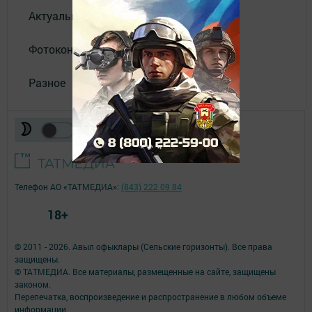
Актуальное видео
Фотоконкурс
Разное
Телефон АО «ТАТМЕДИА»:
(843) 222 09 84
18+
© 2011 - 2026. Авыл офыклары (Сельские горизонты). Все права
защищены.
© ТАТМЕДИА. Все материалы, размещенные на сайте, защищены
законом.
Перепечатка, воспроизведение и распространение в любом объеме
информации,