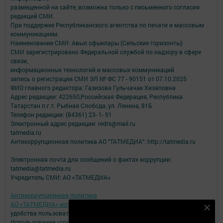
размещенной на сайте, возможна только с письменного согласия
редакций СМИ.
При поддержке Республиканского агентства по печати и массовым
коммуникациям.
Наименование СМИ: Авыл офыклары (Сельские горизонты)
СМИ зарегистрировано Федеральной службой по надзору в сфере
связи,
информационных технологий и массовых коммуникаций
запись о регистрации СМИ ЭЛ № ФС 77 - 90151 от 07.10.2025
ФИО главного редактора: Газизова Гульчачак Хизаповна
Адрес редакции: 422650,Российская Федерация, Республика
Татарстан п.г.т. Рыбная Слобода, ул. Ленина, 81Б
Телефон редакции: (84361) 23- 1- 91
Электронный адрес редакции: redrs@mail.ru
tatmedia.ru
Антикоррупционная политика АО "ТАТМЕДИА": http://tatmedia.ru
Электронная почта для сообщений о фактах коррупции:
tatmedia@tatmedia.ru
Учредитель СМИ: АО «ТАТМЕДИА»
Антикоррупционная политика
АО «ТАТМЕДИА» использует «cookie»
для персонализации сервисов и
Подпишитесь на наш телеграм канал
удобства пользователей сайтом.
Использование «cookie» можно отменить в настройках браузера.