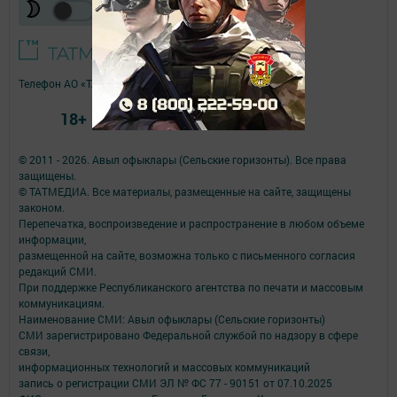
Телефон АО «ТАТМЕДИА»:
(843) 222 09 84
18+
© 2011 - 2026. Авыл офыклары (Сельские горизонты). Все права
защищены.
© ТАТМЕДИА. Все материалы, размещенные на сайте, защищены
законом.
Перепечатка, воспроизведение и распространение в любом объеме
информации,
размещенной на сайте, возможна только с письменного согласия
редакций СМИ.
При поддержке Республиканского агентства по печати и массовым
коммуникациям.
Наименование СМИ: Авыл офыклары (Сельские горизонты)
СМИ зарегистрировано Федеральной службой по надзору в сфере
связи,
информационных технологий и массовых коммуникаций
запись о регистрации СМИ ЭЛ № ФС 77 - 90151 от 07.10.2025