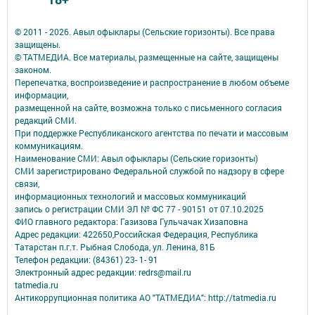
© 2011 - 2026. Авыл офыклары (Сельские горизонты). Все права
защищены.
© ТАТМЕДИА. Все материалы, размещенные на сайте, защищены
законом.
Перепечатка, воспроизведение и распространение в любом объеме
информации,
размещенной на сайте, возможна только с письменного согласия
редакций СМИ.
При поддержке Республиканского агентства по печати и массовым
коммуникациям.
Наименование СМИ: Авыл офыклары (Сельские горизонты)
СМИ зарегистрировано Федеральной службой по надзору в сфере
связи,
информационных технологий и массовых коммуникаций
запись о регистрации СМИ ЭЛ № ФС 77 - 90151 от 07.10.2025
ФИО главного редактора: Газизова Гульчачак Хизаповна
Адрес редакции: 422650,Российская Федерация, Республика
Татарстан п.г.т. Рыбная Слобода, ул. Ленина, 81Б
Телефон редакции: (84361) 23- 1- 91
Электронный адрес редакции: redrs@mail.ru
tatmedia.ru
Антикоррупционная политика АО "ТАТМЕДИА": http://tatmedia.ru