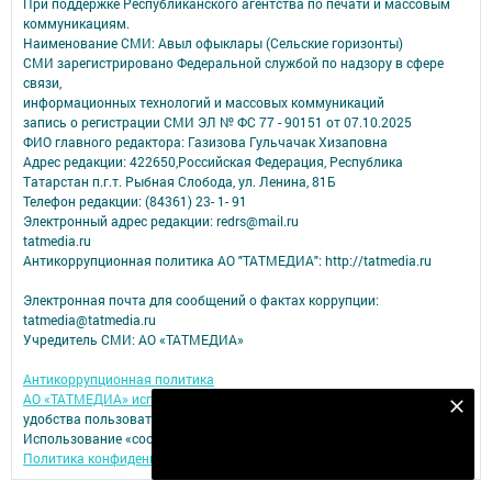
При поддержке Республиканского агентства по печати и массовым
коммуникациям.
Наименование СМИ: Авыл офыклары (Сельские горизонты)
СМИ зарегистрировано Федеральной службой по надзору в сфере
связи,
информационных технологий и массовых коммуникаций
запись о регистрации СМИ ЭЛ № ФС 77 - 90151 от 07.10.2025
ФИО главного редактора: Газизова Гульчачак Хизаповна
Адрес редакции: 422650,Российская Федерация, Республика
Татарстан п.г.т. Рыбная Слобода, ул. Ленина, 81Б
Телефон редакции: (84361) 23- 1- 91
Электронный адрес редакции: redrs@mail.ru
tatmedia.ru
Антикоррупционная политика АО "ТАТМЕДИА": http://tatmedia.ru
Электронная почта для сообщений о фактах коррупции:
tatmedia@tatmedia.ru
Учредитель СМИ: АО «ТАТМЕДИА»
Антикоррупционная политика
АО «ТАТМЕДИА» использует «cookie»
для персонализации сервисов и
Подпишитесь на наш телеграм канал
удобства пользователей сайтом.
Использование «cookie» можно отменить в настройках браузера.
Подписаться
Политика конфиденциальности