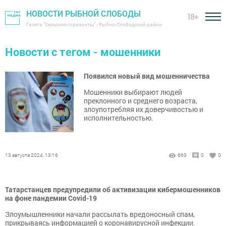
НОВОСТИ РЫБНОЙ СЛОБОДЫ
18+
Газета "Сельские горизонты" - Рыбно-Слободский район
Новости с тегом - мошенники
Появился новый вид мошенничества
Мошенники выбирают людей
преклонного и среднего возраста,
злоупотребляя их доверчивостью и
исполнительностью.
13 августа 2024, 13:16
663
0
0
Татарстанцев предупредили об активизации кибермошенников
на фоне пандемии Covid-19
Злоумышленники начали рассылать вредоносный спам,
прикрываясь информацией о коронавирусной инфекции.