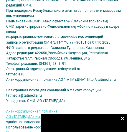
редакций СМИ.
При поддержке Республиканского агентства по печати и массовым
коммуникациям.
Наименование СМИ: Авыл офыклары (Сельские горизонты)
СМИ зарегистрировано Федеральной службой по надзору в сфере
связи,
информационных технологий и массовых коммуникаций
запись о регистрации СМИ ЭЛ № ФС 77 - 90151 от 07.10.2025
ФИО главного редактора: Газизова Гульчачак Хизаповна
Адрес редакции: 422650,Российская Федерация, Республика
Татарстан п.г.т. Рыбная Слобода, ул. Ленина, 81Б
Телефон редакции: (84361) 23- 1- 91
Электронный адрес редакции: redrs@mail.ru
tatmedia.ru
Антикоррупционная политика АО "ТАТМЕДИА": http://tatmedia.ru
Электронная почта для сообщений о фактах коррупции:
tatmedia@tatmedia.ru
Учредитель СМИ: АО «ТАТМЕДИА»
Антикоррупционная политика
АО «ТАТМЕДИА» использует «cookie»
для персонализации сервисов и
Подпишитесь на наш телеграм канал
удобства пользователей сайтом.
Использование «cookie» можно отменить в настройках браузера.
Подписаться