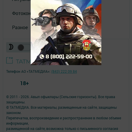
Фотоконкурс
Разное
Телефон АО «ТАТМЕДИА»:
(843) 222 09 84
18+
© 2011 - 2026. Авыл офыклары (Сельские горизонты). Все права
защищены.
© ТАТМЕДИА. Все материалы, размещенные на сайте, защищены
законом.
Перепечатка, воспроизведение и распространение в любом объеме
информации,
размещенной на сайте, возможна только с письменного согласия