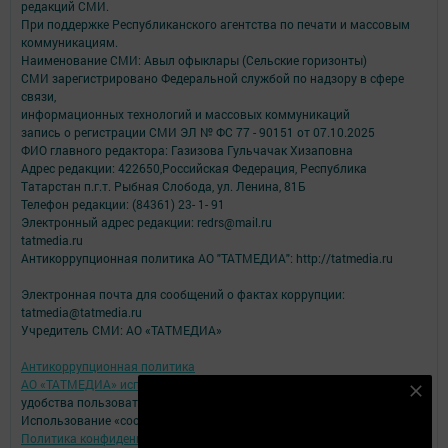
редакций СМИ.
При поддержке Республиканского агентства по печати и массовым
коммуникациям.
Наименование СМИ: Авыл офыклары (Сельские горизонты)
СМИ зарегистрировано Федеральной службой по надзору в сфере
связи,
информационных технологий и массовых коммуникаций
запись о регистрации СМИ ЭЛ № ФС 77 - 90151 от 07.10.2025
ФИО главного редактора: Газизова Гульчачак Хизаповна
Адрес редакции: 422650,Российская Федерация, Республика
Татарстан п.г.т. Рыбная Слобода, ул. Ленина, 81Б
Телефон редакции: (84361) 23- 1- 91
Электронный адрес редакции: redrs@mail.ru
tatmedia.ru
Антикоррупционная политика АО "ТАТМЕДИА": http://tatmedia.ru
Электронная почта для сообщений о фактах коррупции:
tatmedia@tatmedia.ru
Учредитель СМИ: АО «ТАТМЕДИА»
Антикоррупционная политика
АО «ТАТМЕДИА» использует «cookie»
для персонализации сервисов и
Подпишитесь на наш телеграм канал
удобства пользователей сайтом.
Использование «cookie» можно отменить в настройках браузера.
Подписаться
Политика конфиденциальности