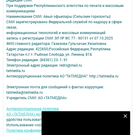
При поддержке Республиканского агентства по печати и массовым
коммуникациям.
Наименование СМИ: Авыл офыклары (Сельские горизонты)
СМИ зарегистрировано Федеральной службой по надзору в сфере
связи,
информационных технологий и массовых коммуникаций
запись о регистрации СМИ ЭЛ № ФС 77 - 90151 от 07.10.2025
ФИО главного редактора: Газизова Гульчачак Хизаповна
Адрес редакции: 422650,Российская Федерация, Республика
Татарстан п.г.т. Рыбная Слобода, ул. Ленина, 81Б
Телефон редакции: (84361) 23- 1- 91
Электронный адрес редакции: redrs@mail.ru
tatmedia.ru
Антикоррупционная политика АО "ТАТМЕДИА": http://tatmedia.ru
Электронная почта для сообщений о фактах коррупции:
tatmedia@tatmedia.ru
Учредитель СМИ: АО «ТАТМЕДИА»
Антикоррупционная политика
АО «ТАТМЕДИА» использует «cookie»
для персонализации сервисов и
Подпишитесь на наш телеграм канал
удобства пользователей сайтом.
Использование «cookie» можно отменить в настройках браузера.
Подписаться
Политика конфиденциальности