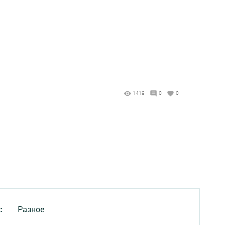
1419
0
0
с
Разное