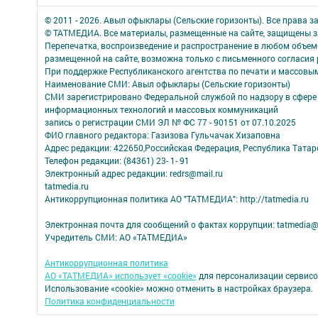
© 2011 - 2026. Авыл офыклары (Сельские горизонты). Все права 
© ТАТМЕДИА. Все материалы, размещенные на сайте, защищены з
Перепечатка, воспроизведение и распространение в любом объе
размещенной на сайте, возможна только с письменного согласия
При поддержке Республиканского агентства по печати и массов
Наименование СМИ: Авыл офыклары (Сельские горизонты)
СМИ зарегистрировано Федеральной службой по надзору в сфере 
информационных технологий и массовых коммуникаций
запись о регистрации СМИ ЭЛ № ФС 77 - 90151 от 07.10.2025
ФИО главного редактора: Газизова Гульчачак Хизаповна
Адрес редакции: 422650,Российская Федерация, Республика Татарст
Телефон редакции: (84361) 23- 1- 91
Электронный адрес редакции: redrs@mail.ru
tatmedia.ru
Антикоррупционная политика АО "ТАТМЕДИА": http://tatmedia.ru
Электронная почта для сообщений о фактах коррупции: tatmedia@
Учредитель СМИ: АО «ТАТМЕДИА»
Антикоррупционная политика
АО «ТАТМЕДИА» использует «cookie»
для персонализации сервисо
Использование «cookie» можно отменить в настройках браузера.
Политика конфиденциальности