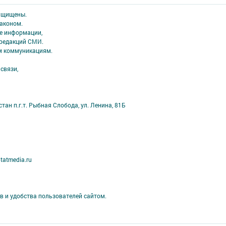
защищены.
аконом.
ме информации,
 редакций СМИ.
ым коммуникациям.
связи,
ан п.г.т. Рыбная Слобода, ул. Ленина, 81Б
tatmedia.ru
в и удобства пользователей сайтом.