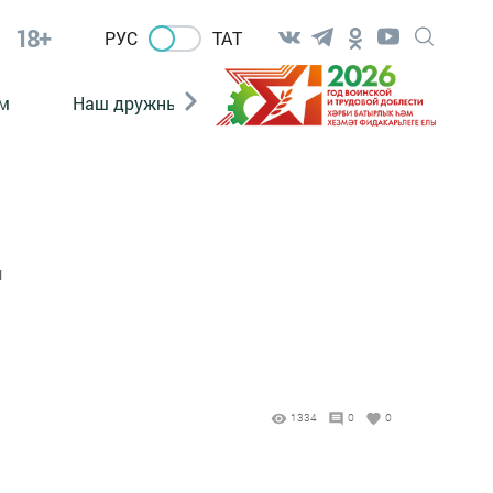
18+
РУС
ТАТ
м
Наш дружный коллектив
Документы
ы
1334
0
0