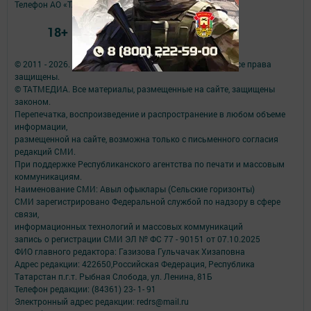
Телефон АО «ТАТМЕДИА»:
(843) 222 09 84
18+
© 2011 - 2026. Авыл офыклары (Сельские горизонты). Все права
защищены.
© ТАТМЕДИА. Все материалы, размещенные на сайте, защищены
законом.
Перепечатка, воспроизведение и распространение в любом объеме
информации,
размещенной на сайте, возможна только с письменного согласия
редакций СМИ.
При поддержке Республиканского агентства по печати и массовым
коммуникациям.
Наименование СМИ: Авыл офыклары (Сельские горизонты)
СМИ зарегистрировано Федеральной службой по надзору в сфере
связи,
информационных технологий и массовых коммуникаций
запись о регистрации СМИ ЭЛ № ФС 77 - 90151 от 07.10.2025
ФИО главного редактора: Газизова Гульчачак Хизаповна
Адрес редакции: 422650,Российская Федерация, Республика
Татарстан п.г.т. Рыбная Слобода, ул. Ленина, 81Б
Телефон редакции: (84361) 23- 1- 91
Электронный адрес редакции: redrs@mail.ru