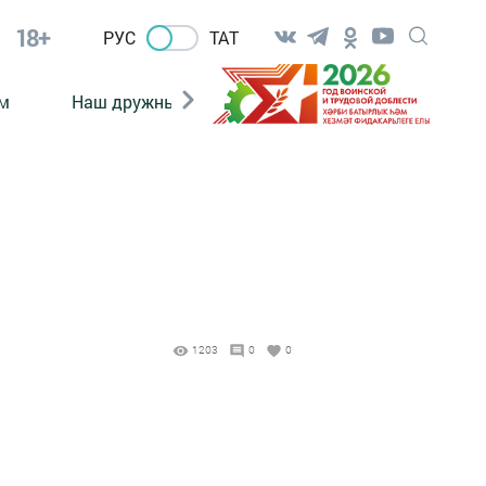
18+
РУС
ТАТ
м
Наш дружный коллектив
Документы
1203
0
0