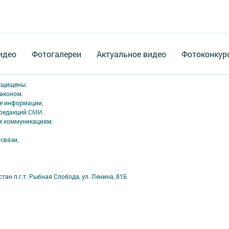
идео
Фотогалереи
Актуальное видео
Фотоконкур
защищены.
аконом.
ме информации,
 редакций СМИ.
ым коммуникациям.
связи,
ан п.г.т. Рыбная Слобода, ул. Ленина, 81Б