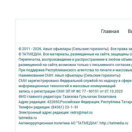
Главная
В
© 2011 - 2026. Авыл офыклары (Сельские горизонты). Все права 
© ТАТМЕДИА. Все материалы, размещенные на сайте, защищены з
Перепечатка, воспроизведение и распространение в любом объе
размещенной на сайте, возможна только с письменного согласия
При поддержке Республиканского агентства по печати и массов
Наименование СМИ: Авыл офыклары (Сельские горизонты)
СМИ зарегистрировано Федеральной службой по надзору в сфере 
информационных технологий и массовых коммуникаций
запись о регистрации СМИ ЭЛ № ФС 77 - 90151 от 07.10.2025
ФИО главного редактора: Газизова Гульчачак Хизаповна
Адрес редакции: 422650,Российская Федерация, Республика Татарст
Телефон редакции: (84361) 23- 1- 91
Электронный адрес редакции: redrs@mail.ru
tatmedia.ru
Антикоррупционная политика АО "ТАТМЕДИА": http://tatmedia.ru