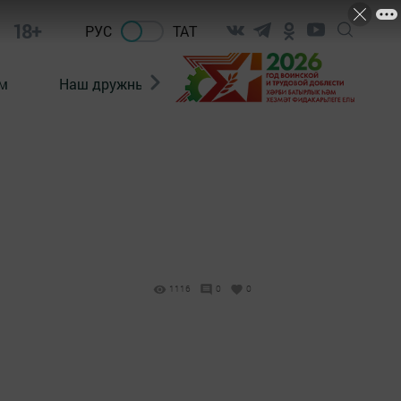
18+
РУС
ТАТ
м
Наш дружный коллектив
Документы
1116
0
0