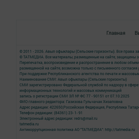
Главная
В
© 2011 - 2026. Авыл офыклары (Сельские горизонты). Все права 
© ТАТМЕДИА. Все материалы, размещенные на сайте, защищены з
Перепечатка, воспроизведение и распространение в любом объе
размещенной на сайте, возможна только с письменного согласия
При поддержке Республиканского агентства по печати и массов
Наименование СМИ: Авыл офыклары (Сельские горизонты)
СМИ зарегистрировано Федеральной службой по надзору в сфере 
информационных технологий и массовых коммуникаций
запись о регистрации СМИ ЭЛ № ФС 77 - 90151 от 07.10.2025
ФИО главного редактора: Газизова Гульчачак Хизаповна
Адрес редакции: 422650,Российская Федерация, Республика Татарст
Телефон редакции: (84361) 23- 1- 91
Электронный адрес редакции: redrs@mail.ru
tatmedia.ru
Антикоррупционная политика АО "ТАТМЕДИА": http://tatmedia.ru