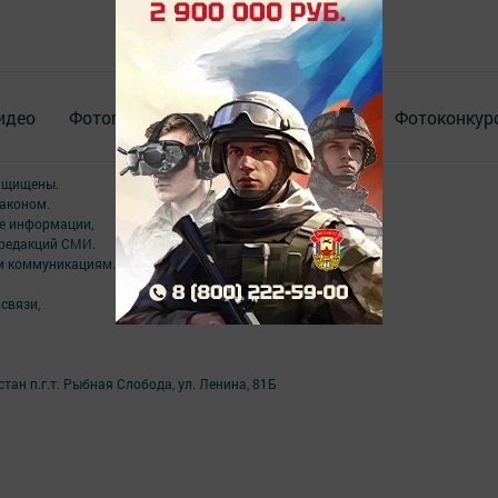
идео
Фотогалереи
Актуальное видео
Фотоконкур
защищены.
аконом.
ме информации,
 редакций СМИ.
ым коммуникациям.
связи,
ан п.г.т. Рыбная Слобода, ул. Ленина, 81Б