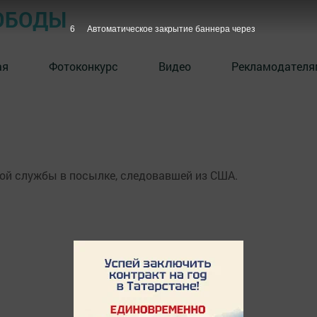
ОБОДЫ
6
Автоматическое закрытие баннера через
ая
Фотоконкурс
Видео
Рекламодателя
ой службы в посылке, следовавшей из США.