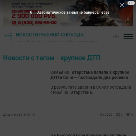
6
Автоматическое закрытие баннера через
НОВОСТИ РЫБНОЙ СЛОБОДЫ
18+
Газета "Сельские горизонты" - Рыбно-Слободский район
Новости с тегом - крупное ДТП
Семья из Татарстана попала в крупное
ДТП в Сочи — пострадали два ребенка
В результате аварии в Сочи пострадала
семья из Татарстана.
20 августа 2015, 07:10
3059
0
0
На Высокой Горе произошло крупное