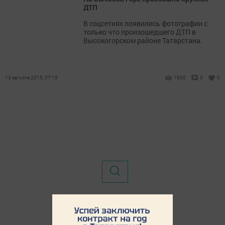
ДТП
В соцсетиях появились фотографии с
только что произошедшего ДТП в
Высокогорском районе Татарстана.
13 августа 2015, 07:15
1930
0
0