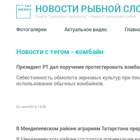
НОВОСТИ РЫБНОЙ СЛ
Газета "Сельские горизонты" - Рыбно-Слободский район
Фотогалереи
Актуальное видео
Главн
Новости с тегом - комбайн
Президент РТ дал поручение протестировать комб
Себестоимость обмолота зерновых культур при пом
использовании обычных комбайнов.
02 июля 2019, 13:08
В Менделеевском районе аграриям Татарстана пре
В Менделеевском районе состоится презентация к