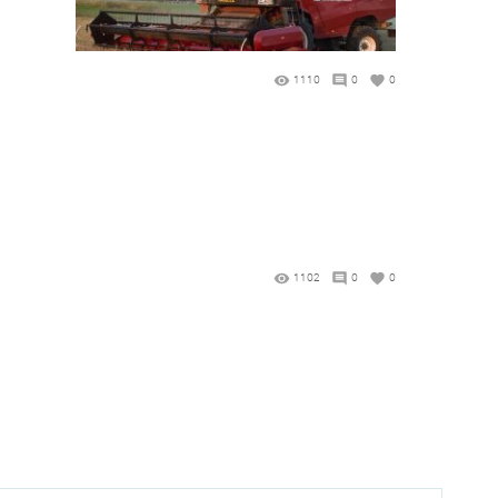
1110
0
0
1102
0
0