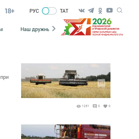
18+
РУС
ТАТ
м
Наш дружный коллектив
Документы
 при
1251
0
0