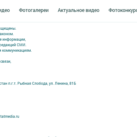
идео
Фотогалереи
Актуальное видео
Фотоконкур
защищены.
аконом.
ме информации,
 редакций СМИ.
ым коммуникациям.
связи,
ан п.г.т. Рыбная Слобода, ул. Ленина, 81Б
tatmedia.ru