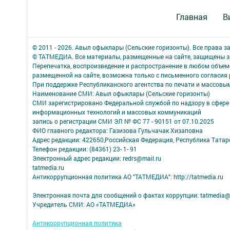
Главная
В
© 2011 - 2026. Авыл офыклары (Сельские горизонты). Все права 
© ТАТМЕДИА. Все материалы, размещенные на сайте, защищены з
Перепечатка, воспроизведение и распространение в любом объе
размещенной на сайте, возможна только с письменного согласия
При поддержке Республиканского агентства по печати и массов
Наименование СМИ: Авыл офыклары (Сельские горизонты)
СМИ зарегистрировано Федеральной службой по надзору в сфере 
информационных технологий и массовых коммуникаций
запись о регистрации СМИ ЭЛ № ФС 77 - 90151 от 07.10.2025
ФИО главного редактора: Газизова Гульчачак Хизаповна
Адрес редакции: 422650,Российская Федерация, Республика Татарст
Телефон редакции: (84361) 23- 1- 91
Электронный адрес редакции: redrs@mail.ru
tatmedia.ru
Антикоррупционная политика АО "ТАТМЕДИА": http://tatmedia.ru
Электронная почта для сообщений о фактах коррупции: tatmedia@
Учредитель СМИ: АО «ТАТМЕДИА»
Антикоррупционная политика