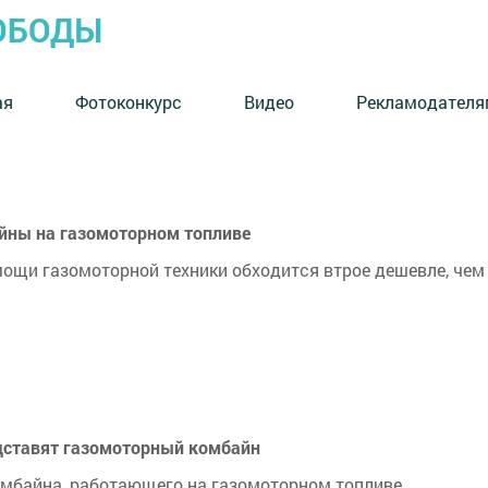
ОБОДЫ
ая
Фотоконкурс
Видео
Рекламодателя
айны на газомоторном топливе
ощи газомоторной техники обходится втрое дешевле, чем
дставят газомоторный комбайн
омбайна, работающего на газомоторном топливе.