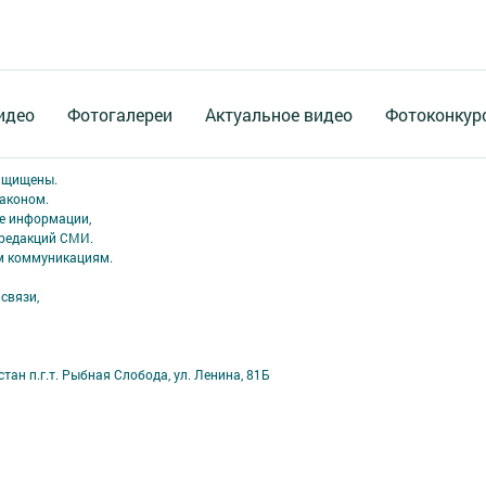
идео
Фотогалереи
Актуальное видео
Фотоконкур
защищены.
аконом.
ме информации,
 редакций СМИ.
ым коммуникациям.
связи,
ан п.г.т. Рыбная Слобода, ул. Ленина, 81Б