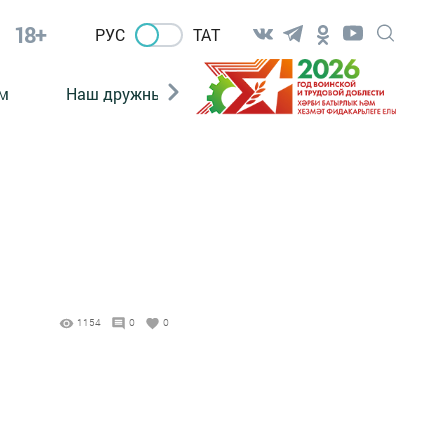
18+
РУС
ТАТ
м
Наш дружный коллектив
Документы
1154
0
0