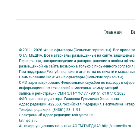
Главная
В
© 2011 - 2026. Авыл офыклары (Сельские горизонты). Все права 
© ТАТМЕДИА. Все материалы, размещенные на сайте, защищены з
Перепечатка, воспроизведение и распространение в любом объе
размещенной на сайте, возможна только с письменного согласия
При поддержке Республиканского агентства по печати и массов
Наименование СМИ: Авыл офыклары (Сельские горизонты)
СМИ зарегистрировано Федеральной службой по надзору в сфере 
информационных технологий и массовых коммуникаций
запись о регистрации СМИ ЭЛ № ФС 77 - 90151 от 07.10.2025
ФИО главного редактора: Газизова Гульчачак Хизаповна
Адрес редакции: 422650,Российская Федерация, Республика Татарст
Телефон редакции: (84361) 23- 1- 91
Электронный адрес редакции: redrs@mail.ru
tatmedia.ru
Антикоррупционная политика АО "ТАТМЕДИА": http://tatmedia.ru