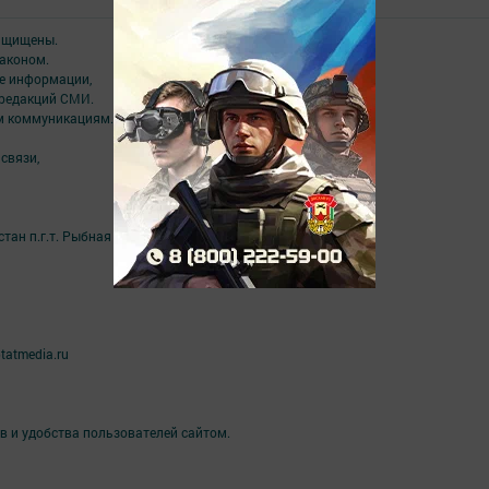
защищены.
аконом.
ме информации,
 редакций СМИ.
ым коммуникациям.
связи,
ан п.г.т. Рыбная Слобода, ул. Ленина, 81Б
tatmedia.ru
в и удобства пользователей сайтом.