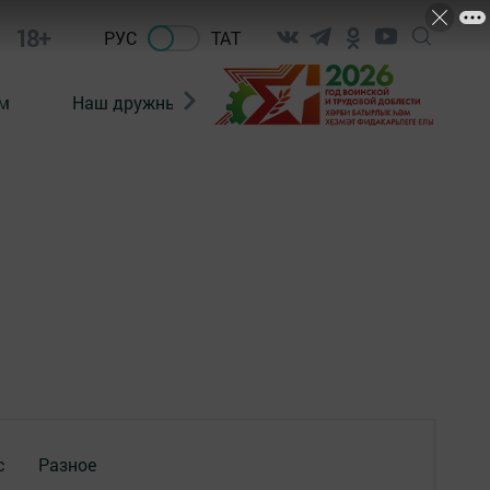
18+
РУС
ТАТ
м
Наш дружный коллектив
Документы
с
Разное