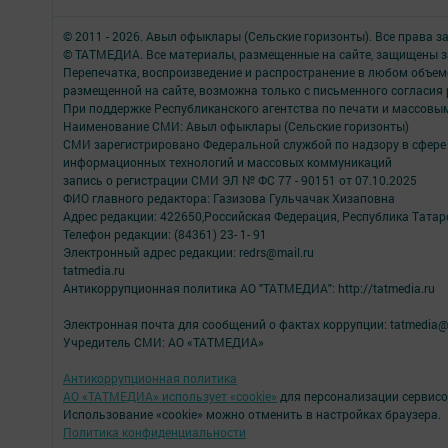
© 2011 - 2026. Авыл офыклары (Сельские горизонты). Все права 
© ТАТМЕДИА. Все материалы, размещенные на сайте, защищены з
Перепечатка, воспроизведение и распространение в любом объе
размещенной на сайте, возможна только с письменного согласия
При поддержке Республиканского агентства по печати и массов
Наименование СМИ: Авыл офыклары (Сельские горизонты)
СМИ зарегистрировано Федеральной службой по надзору в сфере 
информационных технологий и массовых коммуникаций
запись о регистрации СМИ ЭЛ № ФС 77 - 90151 от 07.10.2025
ФИО главного редактора: Газизова Гульчачак Хизаповна
Адрес редакции: 422650,Российская Федерация, Республика Татарст
Телефон редакции: (84361) 23- 1- 91
Электронный адрес редакции: redrs@mail.ru
tatmedia.ru
Антикоррупционная политика АО "ТАТМЕДИА": http://tatmedia.ru
Электронная почта для сообщений о фактах коррупции: tatmedia@
Учредитель СМИ: АО «ТАТМЕДИА»
Антикоррупционная политика
АО «ТАТМЕДИА» использует «cookie»
для персонализации сервисо
Использование «cookie» можно отменить в настройках браузера.
Политика конфиденциальности