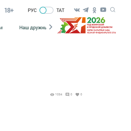
18+
РУС
ТАТ
м
Наш дружный коллектив
Документы
1034
0
0