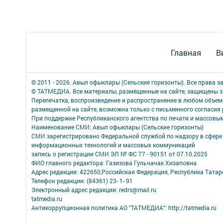
Главная
В
© 2011 - 2026. Авыл офыклары (Сельские горизонты). Все права 
© ТАТМЕДИА. Все материалы, размещенные на сайте, защищены з
Перепечатка, воспроизведение и распространение в любом объе
размещенной на сайте, возможна только с письменного согласия
При поддержке Республиканского агентства по печати и массов
Наименование СМИ: Авыл офыклары (Сельские горизонты)
СМИ зарегистрировано Федеральной службой по надзору в сфере 
информационных технологий и массовых коммуникаций
запись о регистрации СМИ ЭЛ № ФС 77 - 90151 от 07.10.2025
ФИО главного редактора: Газизова Гульчачак Хизаповна
Адрес редакции: 422650,Российская Федерация, Республика Татарст
Телефон редакции: (84361) 23- 1- 91
Электронный адрес редакции: redrs@mail.ru
tatmedia.ru
Антикоррупционная политика АО "ТАТМЕДИА": http://tatmedia.ru