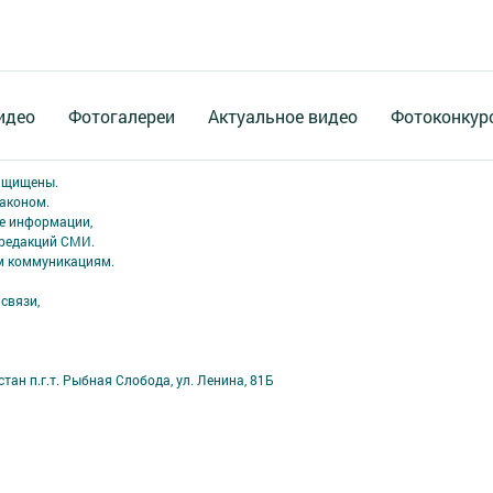
идео
Фотогалереи
Актуальное видео
Фотоконкур
защищены.
аконом.
ме информации,
 редакций СМИ.
ым коммуникациям.
связи,
ан п.г.т. Рыбная Слобода, ул. Ленина, 81Б