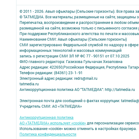
© 2011 - 2026. Авыл офыклары (Сельские горизонты). Все права 
© ТАТМЕДИА. Все материалы, размещенные на сайте, защищены з
Перепечатка, воспроизведение и распространение в любом объе
размещенной на сайте, возможна только с письменного согласия
При поддержке Республиканского агентства по печати и массов
Наименование СМИ: Авыл офыклары (Сельские горизонты)
СМИ зарегистрировано Федеральной службой по надзору в сфере 
информационных технологий и массовых коммуникаций
запись о регистрации СМИ ЭЛ № ФС 77 - 90151 от 07.10.2025
ФИО главного редактора: Газизова Гульчачак Хизаповна
Адрес редакции: 422650,Российская Федерация, Республика Татарст
Телефон редакции: (84361) 23- 1- 91
Электронный адрес редакции: redrs@mail.ru
tatmedia.ru
Антикоррупционная политика АО "ТАТМЕДИА": http://tatmedia.ru
Электронная почта для сообщений о фактах коррупции: tatmedia@
Учредитель СМИ: АО «ТАТМЕДИА»
Антикоррупционная политика
АО «ТАТМЕДИА» использует «cookie»
для персонализации сервисо
Использование «cookie» можно отменить в настройках браузера.
Политика конфиденциальности