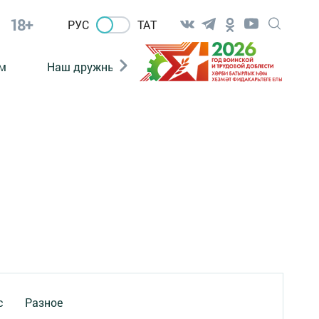
18+
РУС
ТАТ
м
Наш дружный коллектив
Документы
с
Разное