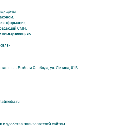
защищены.
аконом.
ме информации,
 редакций СМИ.
ым коммуникациям.
связи,
ан п.г.т. Рыбная Слобода, ул. Ленина, 81Б
tatmedia.ru
в и удобства пользователей сайтом.