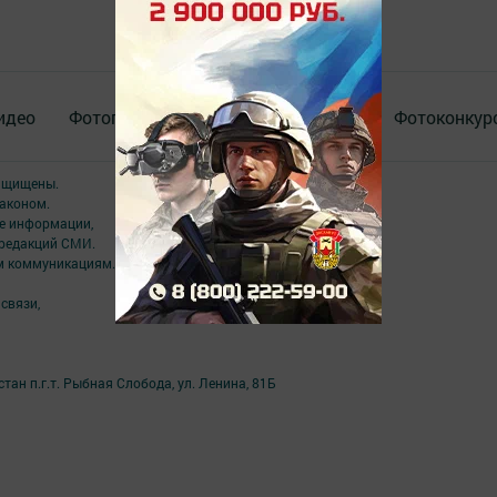
идео
Фотогалереи
Актуальное видео
Фотоконкур
защищены.
аконом.
ме информации,
 редакций СМИ.
ым коммуникациям.
связи,
ан п.г.т. Рыбная Слобода, ул. Ленина, 81Б