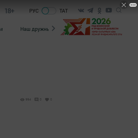
18+
РУС
ТАТ
м
Наш дружный коллектив
Документы
994
0
0