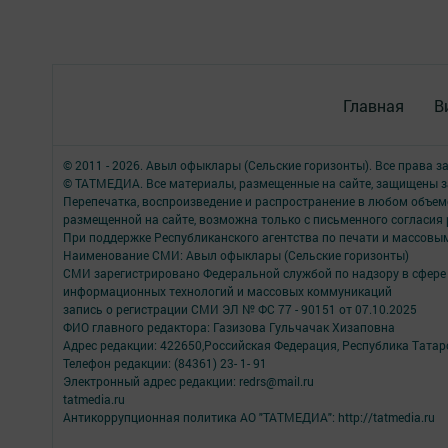
Главная
В
© 2011 - 2026. Авыл офыклары (Сельские горизонты). Все права 
© ТАТМЕДИА. Все материалы, размещенные на сайте, защищены з
Перепечатка, воспроизведение и распространение в любом объе
размещенной на сайте, возможна только с письменного согласия
При поддержке Республиканского агентства по печати и массов
Наименование СМИ: Авыл офыклары (Сельские горизонты)
СМИ зарегистрировано Федеральной службой по надзору в сфере 
информационных технологий и массовых коммуникаций
запись о регистрации СМИ ЭЛ № ФС 77 - 90151 от 07.10.2025
ФИО главного редактора: Газизова Гульчачак Хизаповна
Адрес редакции: 422650,Российская Федерация, Республика Татарст
Телефон редакции: (84361) 23- 1- 91
Электронный адрес редакции: redrs@mail.ru
tatmedia.ru
Антикоррупционная политика АО "ТАТМЕДИА": http://tatmedia.ru