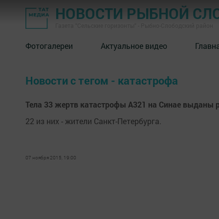
НОВОСТИ РЫБНОЙ СЛ
Газета "Сельские горизонты" - Рыбно-Слободский район
Фотогалереи
Актуальное видео
Главн
Новости с тегом - катастрофа
Тела 33 жертв катастрофы А321 на Синае выданы 
22 из них - жители Санкт-Петербурга.
07 ноября 2015, 19:00