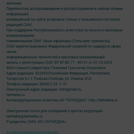
законом.
Перепечатка, воспроизведение и распространение в любом объеме
информации,
размещенной на сайте, возможна только с письменного согласия
редакций СМИ.
При поддержке Республиканского агентства по печати и массовым
коммуникациям.
Наименование СМИ: Авыл офыклары (Сельские горизонты)
СМИ зарегистрировано Федеральной службой по надзору в сфере
связи,
информационных технологий и массовых коммуникаций
запись о регистрации СМИ ЭЛ № ФС 77 - 90151 от 07.10.2025
ФИО главного редактора: Газизова Гульчачак Хизаповна
Адрес редакции: 422650,Российская Федерация, Республика
Татарстан п.г.т. Рыбная Слобода, ул. Ленина, 81Б
Телефон редакции: (84361) 23- 1- 91
Электронный адрес редакции: redrs@mail.ru
tatmedia.ru
Антикоррупционная политика АО "ТАТМЕДИА": http://tatmedia.ru
Электронная почта для сообщений о фактах коррупции:
tatmedia@tatmedia.ru
Учредитель СМИ: АО «ТАТМЕДИА»
Антикоррупционная политика