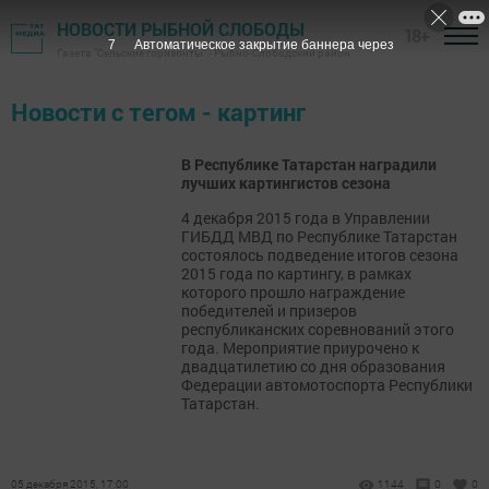
НОВОСТИ РЫБНОЙ СЛОБОДЫ
18+
7
Автоматическое закрытие баннера через
Газета "Сельские горизонты" - Рыбно-Слободский район
Новости с тегом - картинг
В Республике Татарстан наградили
лучших картингистов сезона
4 декабря 2015 года в Управлении
ГИБДД МВД по Республике Татарстан
состоялось подведение итогов сезона
2015 года по картингу, в рамках
которого прошло награждение
победителей и призеров
республиканских соревнований этого
года. Мероприятие приурочено к
двадцатилетию со дня образования
Федерации автомотоспорта Республики
Татарстан.
05 декабря 2015, 17:00
1144
0
0