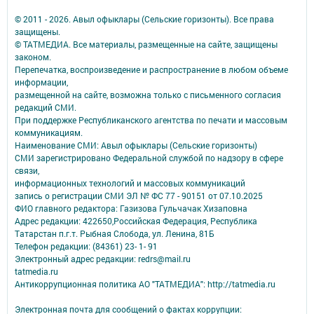
© 2011 - 2026. Авыл офыклары (Сельские горизонты). Все права
защищены.
© ТАТМЕДИА. Все материалы, размещенные на сайте, защищены
законом.
Перепечатка, воспроизведение и распространение в любом объеме
информации,
размещенной на сайте, возможна только с письменного согласия
редакций СМИ.
При поддержке Республиканского агентства по печати и массовым
коммуникациям.
Наименование СМИ: Авыл офыклары (Сельские горизонты)
СМИ зарегистрировано Федеральной службой по надзору в сфере
связи,
информационных технологий и массовых коммуникаций
запись о регистрации СМИ ЭЛ № ФС 77 - 90151 от 07.10.2025
ФИО главного редактора: Газизова Гульчачак Хизаповна
Адрес редакции: 422650,Российская Федерация, Республика
Татарстан п.г.т. Рыбная Слобода, ул. Ленина, 81Б
Телефон редакции: (84361) 23- 1- 91
Электронный адрес редакции: redrs@mail.ru
tatmedia.ru
Антикоррупционная политика АО "ТАТМЕДИА": http://tatmedia.ru
Электронная почта для сообщений о фактах коррупции: