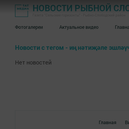
НОВОСТИ РЫБНОЙ СЛ
Газета "Сельские горизонты" - Рыбно-Слободский район
Фотогалереи
Актуальное видео
Главн
Новости с тегом - иң нәтиҗәле эшләү
Нет новостей
Главная
В