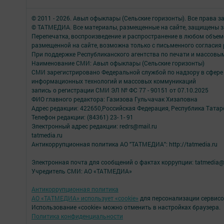
© 2011 - 2026. Авыл офыклары (Сельские горизонты). Все права 
© ТАТМЕДИА. Все материалы, размещенные на сайте, защищены з
Перепечатка, воспроизведение и распространение в любом объе
размещенной на сайте, возможна только с письменного согласия
При поддержке Республиканского агентства по печати и массов
Наименование СМИ: Авыл офыклары (Сельские горизонты)
СМИ зарегистрировано Федеральной службой по надзору в сфере 
информационных технологий и массовых коммуникаций
запись о регистрации СМИ ЭЛ № ФС 77 - 90151 от 07.10.2025
ФИО главного редактора: Газизова Гульчачак Хизаповна
Адрес редакции: 422650,Российская Федерация, Республика Татарст
Телефон редакции: (84361) 23- 1- 91
Электронный адрес редакции: redrs@mail.ru
tatmedia.ru
Антикоррупционная политика АО "ТАТМЕДИА": http://tatmedia.ru
Электронная почта для сообщений о фактах коррупции: tatmedia@
Учредитель СМИ: АО «ТАТМЕДИА»
Антикоррупционная политика
АО «ТАТМЕДИА» использует «cookie»
для персонализации сервисо
Использование «cookie» можно отменить в настройках браузера.
Политика конфиденциальности