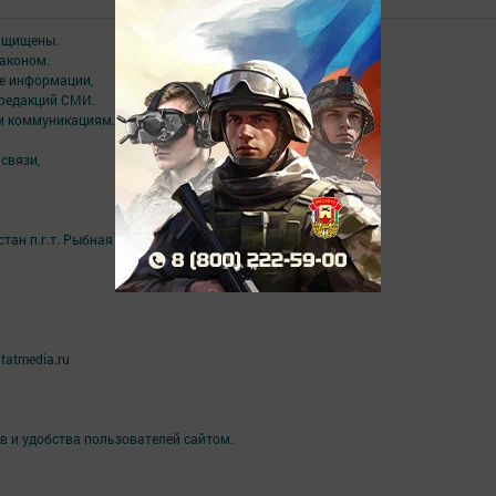
защищены.
аконом.
ме информации,
 редакций СМИ.
ым коммуникациям.
связи,
ан п.г.т. Рыбная Слобода, ул. Ленина, 81Б
tatmedia.ru
в и удобства пользователей сайтом.