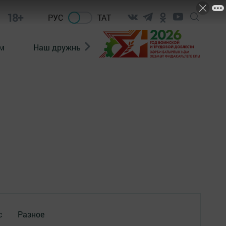
18+
РУС
ТАТ
м
Наш дружный коллектив
Документы
с
Разное