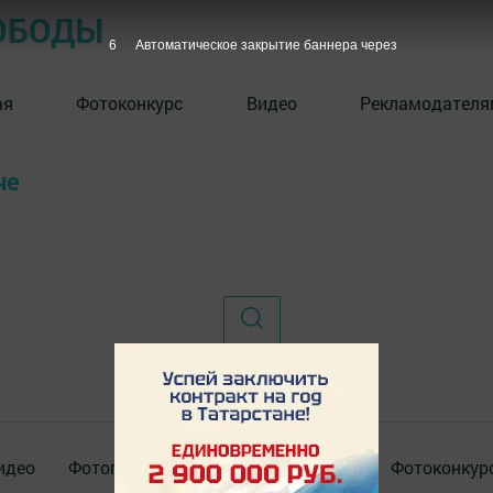
ОБОДЫ
6
Автоматическое закрытие баннера через
ая
Фотоконкурс
Видео
Рекламодателя
че
идео
Фотогалереи
Актуальное видео
Фотоконкур