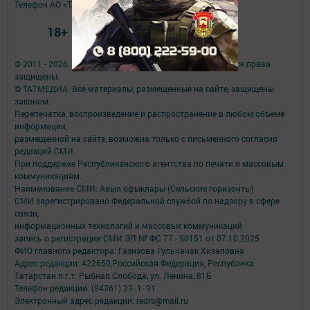
Телефон АО «ТАТМЕДИА»:
(843) 222 09 84
18+
© 2011 - 2026. Авыл офыклары (Сельские горизонты). Все права
защищены.
© ТАТМЕДИА. Все материалы, размещенные на сайте, защищены
законом.
Перепечатка, воспроизведение и распространение в любом объеме
информации,
размещенной на сайте, возможна только с письменного согласия
редакций СМИ.
При поддержке Республиканского агентства по печати и массовым
коммуникациям.
Наименование СМИ: Авыл офыклары (Сельские горизонты)
СМИ зарегистрировано Федеральной службой по надзору в сфере
связи,
информационных технологий и массовых коммуникаций
запись о регистрации СМИ ЭЛ № ФС 77 - 90151 от 07.10.2025
ФИО главного редактора: Газизова Гульчачак Хизаповна
Адрес редакции: 422650,Российская Федерация, Республика
Татарстан п.г.т. Рыбная Слобода, ул. Ленина, 81Б
Телефон редакции: (84361) 23- 1- 91
Электронный адрес редакции: redrs@mail.ru