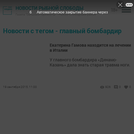
НОВОСТИ РЫБНОЙ СЛОБОДЫ
18+
6
Автоматическое закрытие баннера через
Газета "Сельские горизонты" - Рыбно-Слободский район
Новости с тегом - главный бомбардир
Екатерина Гамова находится на лечении
в Италии
У главного бомбардира «Динамо-
Казань» дала знать старая травма ноги.
19 сентября 2015, 11:00
926
0
0