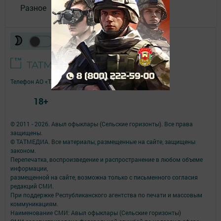
Разное
Телефон АО «ТАТМЕДИА»:
(843) 222 09 84
18+
© 2011 - 2026. Авыл офыклары (Сельские горизонты). Все права
защищены.
© ТАТМЕДИА. Все материалы, размещенные на сайте, защищены
законом.
Перепечатка, воспроизведение и распространение в любом объеме
информации,
размещенной на сайте, возможна только с письменного согласия
редакций СМИ.
При поддержке Республиканского агентства по печати и массовым
коммуникациям.
Наименование СМИ: Авыл офыклары (Сельские горизонты)