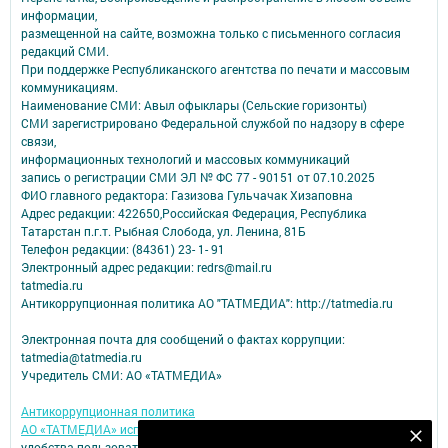
информации,
размещенной на сайте, возможна только с письменного согласия
редакций СМИ.
При поддержке Республиканского агентства по печати и массовым
коммуникациям.
Наименование СМИ: Авыл офыклары (Сельские горизонты)
СМИ зарегистрировано Федеральной службой по надзору в сфере
связи,
информационных технологий и массовых коммуникаций
запись о регистрации СМИ ЭЛ № ФС 77 - 90151 от 07.10.2025
ФИО главного редактора: Газизова Гульчачак Хизаповна
Адрес редакции: 422650,Российская Федерация, Республика
Татарстан п.г.т. Рыбная Слобода, ул. Ленина, 81Б
Телефон редакции: (84361) 23- 1- 91
Электронный адрес редакции: redrs@mail.ru
tatmedia.ru
Антикоррупционная политика АО "ТАТМЕДИА": http://tatmedia.ru
Электронная почта для сообщений о фактах коррупции:
tatmedia@tatmedia.ru
Учредитель СМИ: АО «ТАТМЕДИА»
Антикоррупционная политика
АО «ТАТМЕДИА» использует «cookie»
для персонализации сервисов и
Подпишитесь на наш телеграм канал
удобства пользователей сайтом.