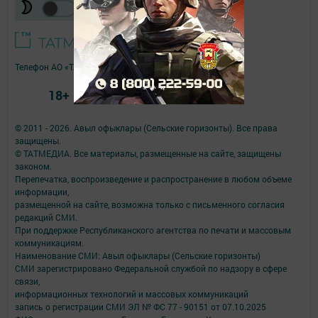
Телефон АО «ТАТМЕДИА»:
(843) 222 09 84
18+
© 2011 - 2026. Авыл офыклары (Сельские горизонты). Все права
защищены.
© ТАТМЕДИА. Все материалы, размещенные на сайте, защищены
законом.
Перепечатка, воспроизведение и распространение в любом объеме
информации,
размещенной на сайте, возможна только с письменного согласия
редакций СМИ.
При поддержке Республиканского агентства по печати и массовым
коммуникациям.
Наименование СМИ: Авыл офыклары (Сельские горизонты)
СМИ зарегистрировано Федеральной службой по надзору в сфере
связи,
информационных технологий и массовых коммуникаций
запись о регистрации СМИ ЭЛ № ФС 77 - 90151 от 07.10.2025